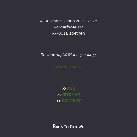
© Duscheck Gmbh 2024 - 2026
Vorderfager 12a
A-5061 Elsbethen
Telefon +43 (0) 664 / 302 44 77
www.duscheck.at
>>
AGB
>>
SITEMAP
>>
KONTAKT
Back to top