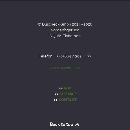
© Duscheck Gmbh 2024 - 2026
Vorderfager 12a
A-5061 Elsbethen
Telefon +43 (0) 664 / 302 44 77
www.duscheck.at
>>
AGB
>>
SITEMAP
>>
KONTAKT
Back to top