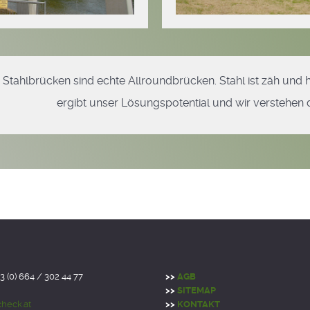
Stahlbrücken sind echte Allroundbrücken. Stahl ist zäh und 
ergibt unser Lösungspotential und wir verstehen
3 (0) 664 / 302 44 77
>>
AGB
>>
SITEMAP
heck.at
>>
KONTAKT