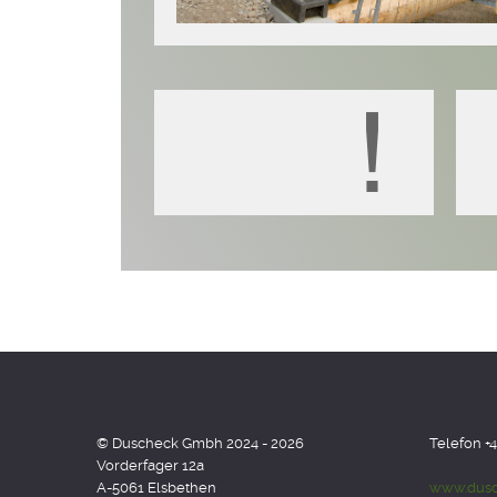
© Duscheck Gmbh 2024 - 2026
Telefon +4
Vorderfager 12a
A-5061 Elsbethen
www.dusc